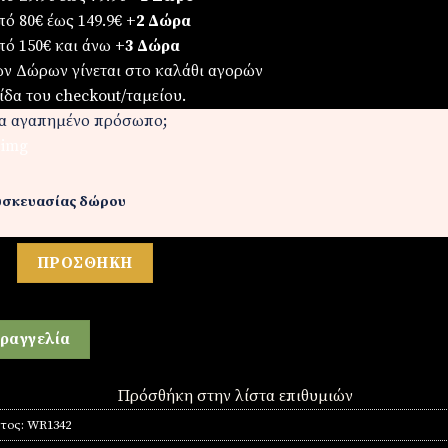
πό 80€ έως 149.9€
+2 Δώρα
πό 150€ και άνω
+3 Δώρα
ων Δώρων γίνεται στο καλάθι αγορών
ίδα του checkout/ταμείου.
να αγαπημένο πρόσωπο;
σκευασίας δώρου
 ( ρολόι -βραχιόλι - κολιέ-δαχτυλίδι ( one size ) -σκουλαρίκια ) 
ΠΡΟΣΘΉΚΗ
ραγγελία
Πρόσθήκη στην λίστα επιθυμιών
ντος:
WR1342