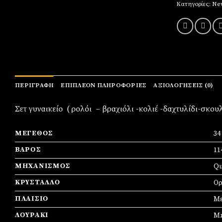
Κατηγορίες:
New
ΠΕΡΙΓΡΑΦΉ
ΕΠΙΠΛΈΟΝ ΠΛΗΡΟΦΟΡΊΕΣ
ΑΞΙΟΛΟΓΉΣΕΙΣ (0)
Σετ γυναικείο ( ρολόι – βραχιόλι -κολιέ -δαχτυλίδι-σκου
ΜΈΓΕΘΟΣ
3
ΒΆΡΟΣ
11
ΜΗΧΑΝΙΣΜΌΣ
Qu
ΚΡΎΣΤΑΛΛΟ
Ορ
ΠΛΑΊΣΙΟ
Mε
ΛΟΥΡΆΚΙ
Μ