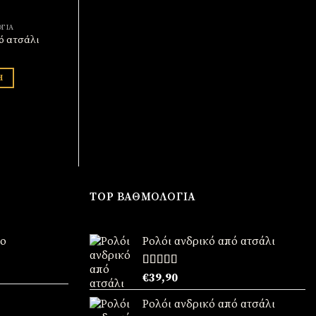
ΓΙΑ
MADE IN JAPAN
ΑΝΔΡΙΚ
ό ατσάλι
Unisex Ρολόι
Ρολόι ανδρι
€
34,90
Βαθμ
Η
ΠΡΟΣΘΉΚΗ
€
3
με
5.
5
ΠΡΟ
TOP ΒΑΘΜΟΛΟΓΊΑ
νο
Ρολόι ανδρικό από ατσάλι
χουσα
Βαθμολογήθηκε
€
39,90
με
5.00
από
5
:
Ρολόι ανδρικό από ατσάλι