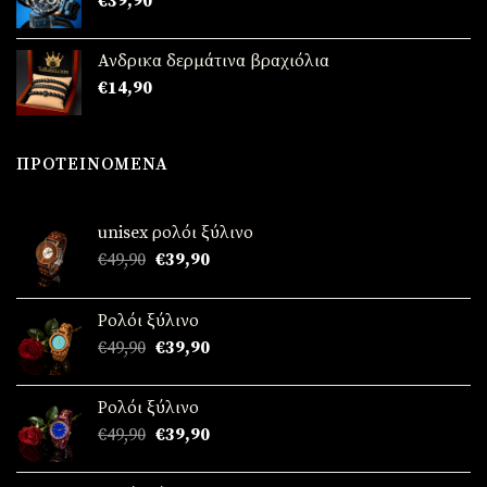
€
39,90
Ανδρικα δερμάτινα βραχιόλια
€
14,90
ΠΡΟΤΕΙΝΌΜΕΝΑ
unisex ρολόι ξύλινο
Original
Η
€
49,90
€
39,90
price
τρέχουσα
was:
τιμή
Ρολόι ξύλινο
€49,90.
είναι:
Original
Η
€
49,90
€
39,90
€39,90.
price
τρέχουσα
was:
τιμή
Ρολόι ξύλινο
€49,90.
είναι:
Original
Η
€
49,90
€
39,90
€39,90.
price
τρέχουσα
was:
τιμή