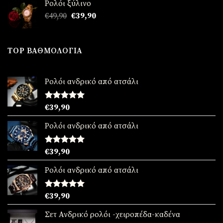
Ρολόι ξύλινο
€49,90.
είναι:
Original
Η
€
49,90
€
39,90
€39,90.
price
τρέχουσα
was:
τιμή
€49,90.
είναι:
TOP ΒΑΘΜΟΛΟΓΊΑ
€39,90.
Ρολόι ανδρικό από ατσάλι
Βαθμολογήθηκε
€
39,90
με
5.00
από 5
Ρολόι ανδρικό από ατσάλι
Βαθμολογήθηκε
€
39,90
με
5.00
από 5
Ρολόι ανδρικό από ατσάλι
Βαθμολογήθηκε
€
39,90
με
5.00
από 5
Σετ Ανδρικό ρολόι -χειροπέδα-καδένα