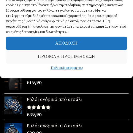
Ανδρικά δερμάτινα βραχιόλια 3 σειρές
cookies για την αποθήκευση ή/και την πρόσβαση σε πληροφορίες συσκευών.
was:
τιμή
Η συγκατάθεση για τις εν λόγω τεχνολογίες θα μας επιτρέψει να
€
17,90
€89,90.
είναι:
επεξεργαστούμε δεδομένα προσωπικού χαρακτήρα, όπως συμπεριφορά
€69,90.
περιήγησης ή μοναδικά αναγνωριστικά σε αυτόν τον ιστότοπο. Η μη
συγκατάθεση ή η ανάκληση της συγκατάθεσης, μπορεί να επηρεάσει αρνητικά
Ανδρική χειροπέδα δερμάτινη 3 σειρές
ορισμένες λειτουργίες και δυνατότητες.
Original
Η
€
49,90
€
39,90
price
τρέχουσα
ΑΠΟΔΟΧΉ
was:
τιμή
€49,90.
είναι:
ΠΡΟΒΟΛΉ ΠΡΟΤΙΜΉΣΕΩΝ
ΤΆΣΕΙΣ
€39,90.
Πολιτική απορρήτου
Ανδρικό Πορτοφόλι
€
19,90
Ρολόι ανδρικό από ατσάλι
Βαθμολογήθηκε
€
39,90
με
5.00
από 5
Ρολόι ανδρικό από ατσάλι