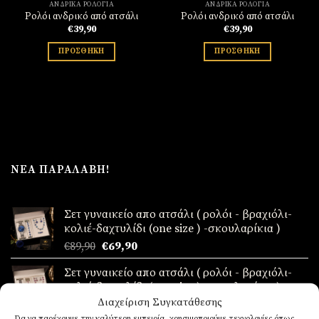
ΑΝΔΡΙΚΆ ΡΟΛΌΓΙΑ
ΑΝΔΡΙΚΆ ΡΟΛΌΓΙΑ
Ρολόι ανδρικό από ατσάλι
Ρολόι ανδρικό από ατσάλι
€
39,90
€
39,90
ΠΡΟΣΘΉΚΗ
ΠΡΟΣΘΉΚΗ
ΝΈΑ ΠΑΡΑΛΑΒΉ!
Σετ γυναικείο απο ατσάλι ( ρολόι - βραχιόλι-
κολιέ-δαχτυλίδι (one size ) -σκουλαρίκια )
Original
Η
€
89,90
€
69,90
price
τρέχουσα
Σετ γυναικείο απο ατσάλι ( ρολόι - βραχιόλι-
was:
τιμή
κολιέ-δαχτυλίδι (one size ) -σκουλαρίκια )
€89,90.
είναι:
Διαχείριση Συγκατάθεσης
Original
Η
€
89,90
€
69,90
€69,90.
price
τρέχουσα
Για να παρέχουμε την καλύτερη εμπειρία, χρησιμοποιούμε τεχνολογίες όπως