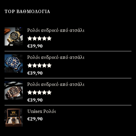
was:
τιμή
€49,90.
είναι:
TOP ΒΑΘΜΟΛΟΓΊΑ
€39,90.
Ρολόι ανδρικό από ατσάλι
Βαθμολογήθηκε
€
39,90
με
5.00
από 5
Ρολόι ανδρικό από ατσάλι
Βαθμολογήθηκε
€
39,90
με
5.00
από 5
Ρολόι ανδρικό από ατσάλι
Βαθμολογήθηκε
€
39,90
με
5.00
από 5
Unisex Ρολόι
€
29,90