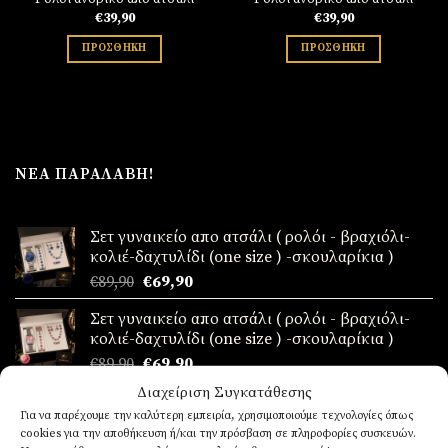
€
39,90
€
39,90
ΠΡΟΣΘΉΚΗ
ΠΡΟΣΘΉΚΗ
ΝΈΑ ΠΑΡΑΛΑΒΉ!
Σετ γυναικείο απο ατσάλι ( ρολόι - βραχιόλι-
κολιέ-δαχτυλίδι (one size ) -σκουλαρίκια )
Original
Η
€
89,90
€
69,90
price
τρέχουσα
Σετ γυναικείο απο ατσάλι ( ρολόι - βραχιόλι-
was:
τιμή
κολιέ-δαχτυλίδι (one size ) -σκουλαρίκια )
€89,90.
είναι:
Original
Η
€
89,90
€
69,90
€69,90.
price
τρέχουσα
Διαχείριση Συγκατάθεσης
Ανδρικά δερμάτινα βραχιόλια 3 σειρές
was:
τιμή
Για να παρέχουμε την καλύτερη εμπειρία, χρησιμοποιούμε τεχνολογίες όπως
€
17,90
€89,90.
είναι:
cookies για την αποθήκευση ή/και την πρόσβαση σε πληροφορίες συσκευών.
€69,90.