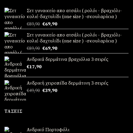
Σετ γυναικείο απο ατσάλι ( ρολόι - βραχιόλι-
κολιέ-δαχτυλίδι (one size ) -σκουλαρίκια )
Original
Η
€
89,90
€
69,90
price
τρέχουσα
Σετ γυναικείο απο ατσάλι ( ρολόι - βραχιόλι-
was:
τιμή
κολιέ-δαχτυλίδι (one size ) -σκουλαρίκια )
€89,90.
είναι:
Original
Η
€
89,90
€
69,90
€69,90.
price
τρέχουσα
Ανδρικά δερμάτινα βραχιόλια 3 σειρές
was:
τιμή
€
17,90
€89,90.
είναι:
€69,90.
Ανδρική χειροπέδα δερμάτινη 3 σειρές
Original
Η
€
49,90
€
39,90
price
τρέχουσα
was:
τιμή
€49,90.
είναι:
ΤΆΣΕΙΣ
€39,90.
Ανδρικό Πορτοφόλι