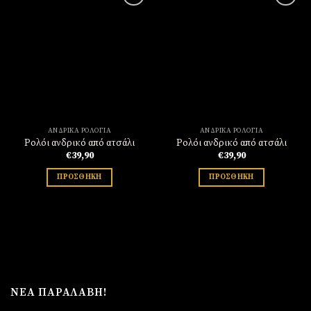
Πρόσθήκη
Πρόσθήκη
στην
στην
λίστα
λίστα
επιθυμιών
επιθυμιών
ΑΝΔΡΙΚΆ ΡΟΛΌΓΙΑ
ΑΝΔΡΙΚΆ ΡΟΛΌΓΙΑ
Ρολόι ανδρικό από ατσάλι
Ρολόι ανδρικό από ατσάλι
€
39,90
€
39,90
ΠΡΟΣΘΉΚΗ
ΠΡΟΣΘΉΚΗ
ΝΈΑ ΠΑΡΑΛΑΒΉ!