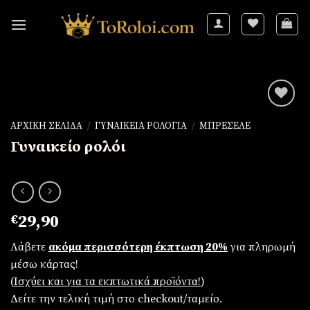
Skip
to
content
ΑΡΧΙΚΉ ΣΕΛΊΔΑ
/
ΓΥΝΑΙΚΕΊΑ ΡΟΛΌΓΙΑ
/
ΜΠΡΕΣΕΛΈ
Γυναικείο ρολόι
Πρόσθήκη
στην
λίστα
επιθυμιών
€
29,90
Λάβετε
ακόμα περισσότερη έκπτωση 20%
για πληρωμή
μέσω κάρτας!
(
Iσχύει και για τα εκπτωτικά προϊόντα!
)
Δείτε την τελική τιμή στο checkout/ταμείο.