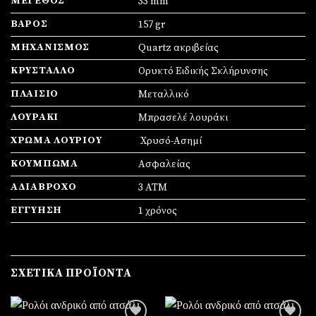
ΜΈΓΕΘΟΣ
33 mm
ΒΆΡΟΣ
157 gr
ΜΗΧΑΝΙΣΜΌΣ
Quartz ακριβείας
ΚΡΎΣΤΑΛΛΟ
Ορυκτό Ειδικής Σκλήρυνσης
ΠΛΑΊΣΙΟ
Mεταλλικό
ΛΟΥΡΆΚΙ
Μπρασελέ λουράκι
ΧΡΏΜΑ ΛΟΥΡΙΟΎ
Χρυσό-Ασημί
ΚΟΎΜΠΩΜΑ
Ασφαλείας
ΑΔΙΆΒΡΟΧΟ
3 ATM
ΕΓΓΎΗΣΗ
1 χρόνος
ΣΧΕΤΙΚΆ ΠΡΟΪΌΝΤΑ