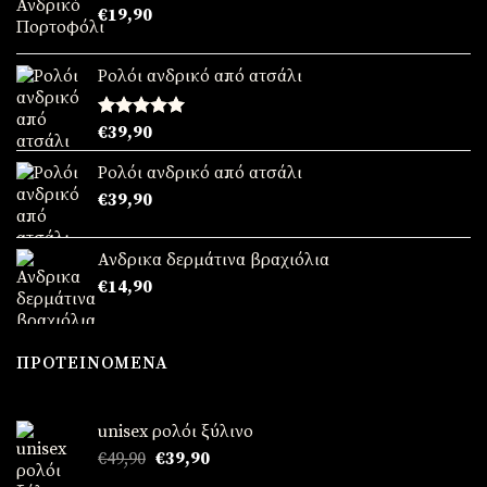
€
19,90
Ρολόι ανδρικό από ατσάλι
Βαθμολογήθηκε
€
39,90
με
5.00
από 5
Ρολόι ανδρικό από ατσάλι
€
39,90
Ανδρικα δερμάτινα βραχιόλια
€
14,90
ΠΡΟΤΕΙΝΌΜΕΝΑ
unisex ρολόι ξύλινο
Original
Η
€
49,90
€
39,90
price
τρέχουσα