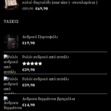
κολιέ-δαχτυλίδι (one size ) -σκουλαρίκια )
€89,90.
είναι:
Original
Η
€
89,90
€
69,90
€69,90.
price
τρέχουσα
was:
τιμή
ΤΆΣΕΙΣ
€89,90.
είναι:
€69,90.
Ανδρικό Πορτοφόλι
€
19,90
Ρολόι ανδρικό από ατσάλι
Βαθμολογήθηκε
€
39,90
με
5.00
από 5
Ρολόι ανδρικό από ατσάλι
€
39,90
Ανδρικα δερμάτινα βραχιόλια
€
14,90