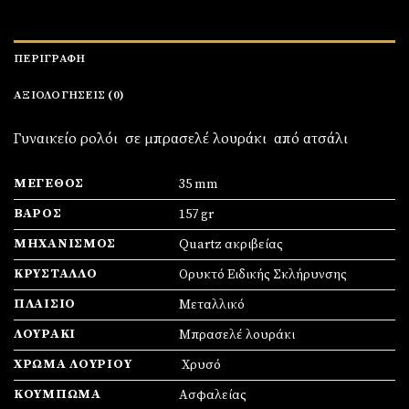
ΠΕΡΙΓΡΑΦΉ
ΑΞΙΟΛΟΓΉΣΕΙΣ (0)
Γυναικείο ρολόι σε μπρασελέ λουράκι από ατσάλι
ΜΈΓΕΘΟΣ
35 mm
ΒΆΡΟΣ
157 gr
ΜΗΧΑΝΙΣΜΌΣ
Quartz ακριβείας
ΚΡΎΣΤΑΛΛΟ
Ορυκτό Ειδικής Σκλήρυνσης
ΠΛΑΊΣΙΟ
Mεταλλικό
ΛΟΥΡΆΚΙ
Μπρασελέ λουράκι
ΧΡΏΜΑ ΛΟΥΡΙΟΎ
Χρυσό
ΚΟΎΜΠΩΜΑ
Ασφαλείας