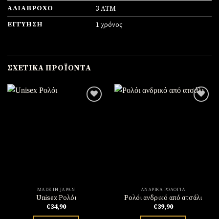
ΑΔΙΆΒΡΟΧΟ
3 ATM
ΕΓΓΎΗΣΗ
1 χρόνος
ΣΧΕΤΙΚΆ ΠΡΟΪΌΝΤΑ
Πρόσθήκη
Πρόσθήκη
στην
στην
λίστα
λίστα
επιθυμιών
επιθυμιών
MADE IN JAPAN
ΑΝΔΡΙΚΆ ΡΟΛΌΓΙΑ
Unisex Ρολόι
Ρολόι ανδρικό από ατσάλι
€
34,90
€
39,90