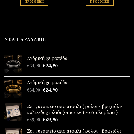
ΠΡΟΣΘΉΚΗ
ΠΡΟΣΘΉΚΗ
ΝΈΑ ΠΑΡΑΛΑΒΉ!
Ανδρική χειροπέδα
Original
Η
€
34,90
€
24,90
price
τρέχουσα
was:
τιμή
Ανδρική χειροπέδα
€34,90.
είναι:
Original
Η
€
34,90
€
24,90
€24,90.
price
τρέχουσα
was:
τιμή
Σετ γυναικείο απο ατσάλι ( ρολόι - βραχιόλι-
€34,90.
είναι:
κολιέ-δαχτυλίδι (one size ) -σκουλαρίκια )
€24,90.
Original
Η
€
89,90
€
69,90
price
τρέχουσα
Σετ γυναικείο απο ατσάλι ( ρολόι - βραχιόλι-
was:
τιμή