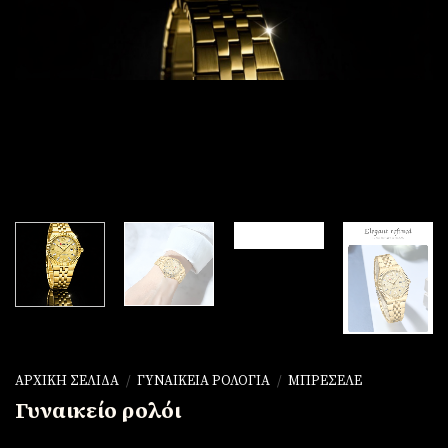
ΑΡΧΙΚΉ ΣΕΛΊΔΑ
/
ΓΥΝΑΙΚΕΊΑ ΡΟΛΌΓΙΑ
/
ΜΠΡΕΣΕΛΈ
Γυναικείο ρολόι