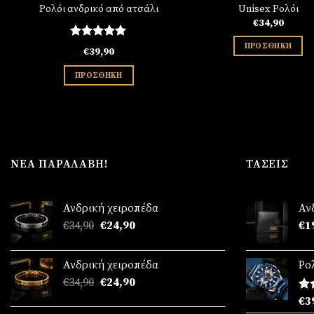
Ρολόι ανδρικό από ατσάλι
Unisex Ρολόι
€
34,90
ΠΡΟΣΘΉΚΗ
Βαθμολογήθηκε
€
39,90
με
5.00
από 5
ΠΡΟΣΘΉΚΗ
ΝΈΑ ΠΑΡΑΛΑΒΉ!
ΤΆΣΕΙΣ
Ανδρική χειροπέδα
Αν
Original
Η
€
34,90
€
24,90
€
1
price
τρέχουσα
was:
τιμή
Ανδρική χειροπέδα
Ρο
€34,90.
είναι:
Original
Η
€
34,90
€
24,90
€24,90.
price
τρέχουσα
Βα
€
3
was:
τιμή
μ