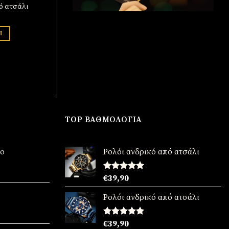
ό ατσάλι
Η
TOP ΒΑΘΜΟΛΟΓΊΑ
νο
Ρολόι ανδρικό από ατσάλι
χουσα
Βαθμολογήθηκε
€
39,90
με
5.00
από 5
:
Ρολόι ανδρικό από ατσάλι
90.
χουσα
Βαθμολογήθηκε
€
39,90