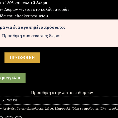
πό 150€ και άνω
+3 Δώρα
ων Δώρων γίνεται στο καλάθι αγορών
ίδα του checkout/ταμείου.
ρά για ένα αγαπημένο πρόσωπο;
Προσθήκη συσκευασίας δώρου
λόι ποσότητα
ΠΡΟΣΘΉΚΗ
αραγγελία
Πρόσθήκη στην λίστα επιθυμιών
ντος:
WR938
 Arrivals
,
Γυναικεία ρολόγια
,
Δώρα
,
Μπρεσελέ
,
Όλα τα προϊόντα
,
Όλα τα ρολό