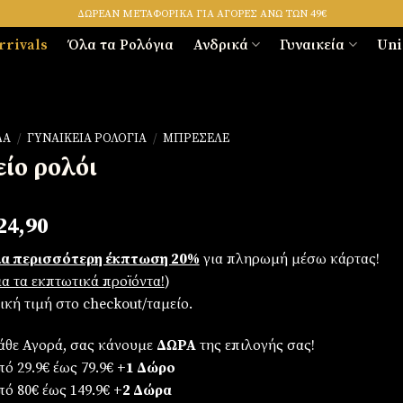
ΔΩΡΕΑΝ ΜΕΤΑΦΟΡΙΚΑ ΓΙΑ ΑΓΟΡΕΣ ΑΝΩ ΤΩΝ 49€
rrivals
Όλα τα Ρολόγια
Ανδρικά
Γυναικεία
Uni
ΔΑ
/
ΓΥΝΑΙΚΕΊΑ ΡΟΛΌΓΙΑ
/
ΜΠΡΕΣΕΛΈ
είο ρολόι
riginal
Η
24,90
rice
τρέχουσα
α περισσότερη έκπτωση 20%
για πληρωμή μέσω κάρτας!
as:
τιμή
για τα εκπτωτικά προϊόντα!
)
29,90.
είναι:
λική τιμή στο checkout/ταμείο.
€24,90.
άθε Αγορά, σας κάνουμε
ΔΩΡΑ
της επιλογής σας!
ό 29.9€ έως 79.9€
+1 Δώρο
πό 80€ έως 149.9€
+2 Δώρα