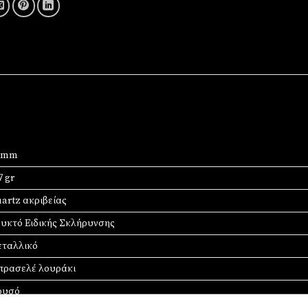
0 mm
7 gr
artz ακριβείας
υκτό Ειδικής Σκλήρυνσης
ταλλικό
ρασελέ λουράκι
ρυσό