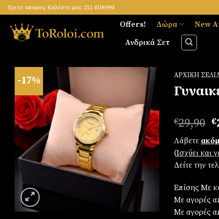
Skip
Έχετε απορίες; Καλέστε μας: 211 4106994
to
Offers!
Δώρα
New A
content
Ανδρικά Σετ
ΑΡΧΙΚΉ ΣΕΛΊ
-17%
Γυναικ
Πρόσθήκη
O
€
29,90
€
στην
p
λίστα
Λάβετε
ακόμ
w
επιθυμιών
(
Iσχύει και 
€
Δείτε την τε
Επίσης Με κ
Με αγορές απ
Με αγορές α