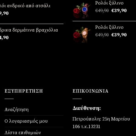
Ρολόι ξύλινο
ό 5
€49,90.
είναι
λόι ανδρικό από ατσάλι
Original
Η
€
49,90
€
39,90
€39,
9,90
price
τρέ
was:
τιμή
Ρολόι ξύλινο
€49,90.
είναι
δρικα δερμάτινα βραχιόλια
Original
Η
€
49,90
€
39,90
€39,
4,90
price
τρέ
was:
τιμή
€49,90.
είναι
€39,
ΕΞΥΠΗΡΈΤΗΣΗ
ΕΠΙΚΟΙΝΩΝΊΑ
Διεύθυνση:
Αναζήτηση
Πετρούπολη: 25η Μαρτίου
Ο λογαριασμός μου
106 τ.κ.13231
Λίστα επιθυμιών