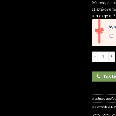
Με αγορές α
Η επιλογή τ
και στην σελ
Αγο
Γυναικείο ρο
Τηλ Π
Κωδικός προϊό
Κατηγορίες:
New