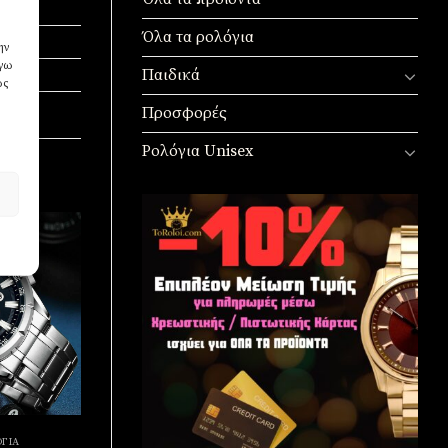
Όλα τα ρολόγια
ην
όγω
Παιδικά
ως
Προσφορές
Ρολόγια Unisex
Πρόσθήκη
στην
λίστα
επιθυμιών
ΓΙΑ