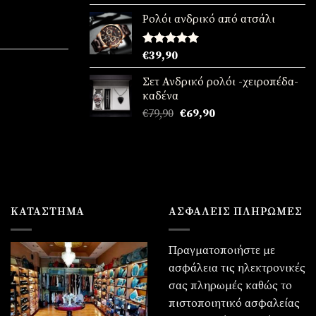
με
5.00
:
από 5
Ρολόι ανδρικό από ατσάλι
90.
χουσα
Βαθμολογήθηκε
€
39,90
με
5.00
:
από 5
Σετ Ανδρικό ρολόι -χειροπέδα-
90.
χουσα
καδένα
Original
Η
€
79,90
€
69,90
:
price
τρέχουσα
90.
was:
τιμή
€79,90.
είναι:
€69,90.
ΚΑΤΆΣΤΗΜΑ
ΑΣΦΑΛΕΙΣ ΠΛΗΡΩΜΕΣ
Πραγματοποιήστε με
ασφάλεια τις ηλεκτρονικές
σας πληρωμές καθώς το
πιστοποιητικό ασφαλείας