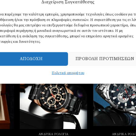
Διαχείριση Συγκατάθεσης
φαλείας
ΑΤΜ
 να παρέχουμε την καλύτερη εμπειρία, χρησιμοποιούμε τεχνολογίες όπως cookies για τ
θήκευση ή/και την πρόσβαση σε πληροφορίες συσκευών. Η συγκατάθεση για τις εν λ
χρόνος
νολογίες θα μας επιτρέψει να επεξεργαστούμε δεδομένα προσωπικού χαρακτήρα, όπ
περιφορά περιήγησης ή μοναδικά αναγνωριστικά σε αυτόν τον ιστότοπο. Η μη
κατάθεση ή η ανάκληση της συγκατάθεσης, μπορεί να επηρεάσει αρνητικά ορισμένες
τουργίες και δυνατότητες.
ΑΠΟΔΟΧΉ
ΠΡΟΒΟΛΉ ΠΡΟΤΙΜΉΣΕΩΝ
Πολιτική απορρήτου
σθήκη
Πρόσθήκη
την
στην
στα
λίστα
υμιών
επιθυμιών
ΑΝΔΡΙΚΆ ΡΟΛΌΓΙΑ
ΑΝΔΡΙΚΆ ΡΟΛΌ