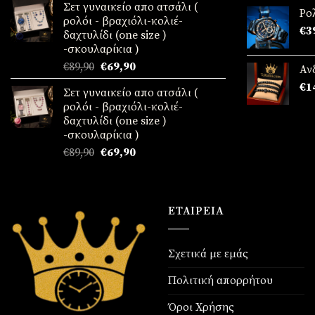
Σετ γυναικείο απο ατσάλι (
απ
€34,90.
είναι:
Ρο
ρολόι - βραχιόλι-κολιέ-
€24,90.
€
3
δαχτυλίδι (one size )
-σκουλαρίκια )
Original
Η
€
89,90
€
69,90
Αν
price
τρέχουσα
€
1
Σετ γυναικείο απο ατσάλι (
was:
τιμή
ρολόι - βραχιόλι-κολιέ-
€89,90.
είναι:
δαχτυλίδι (one size )
€69,90.
-σκουλαρίκια )
Original
Η
€
89,90
€
69,90
price
τρέχουσα
was:
τιμή
€89,90.
είναι:
€69,90.
ΕΤΑΙΡΕΊΑ
Σχετικά με εμάς
Πολιτική απορρήτου
Όροι Χρήσης