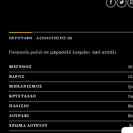
ΠΕΡΙΓΡΑΦΉ
ΑΞΙΟΛΟΓΉΣΕΙΣ (0)
Γυναικείο ρολόι σε μπρασελέ λουράκι από ατσάλι
ΜΈΓΕΘΟΣ
3
ΒΆΡΟΣ
15
ΜΗΧΑΝΙΣΜΌΣ
Qu
ΚΡΎΣΤΑΛΛΟ
Ορ
ΠΛΑΊΣΙΟ
Mε
ΛΟΥΡΆΚΙ
Μπ
ΧΡΏΜΑ ΛΟΥΡΙΟΎ
Χ