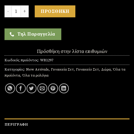
Σετ γυναικείο ( ρολόι(Αδιάβροχο) - βραχιόλι-κολιέ-δαχτυλίδι (
ΠΡΟΣΘΉΚΗ
Τηλ Παραγγελία
Πρόσθήκη στην λίστα επιθυμιών
Κωδικός προϊόντος:
WR1297
Κατηγορίες:
New Arrivals
,
Γυναικεία Σετ
,
Γυναικείο Σετ
,
Δώρα
,
Όλα τα
προϊόντα
,
Όλα τα ρολόγια
ΠΕΡΙΓΡΑΦΉ