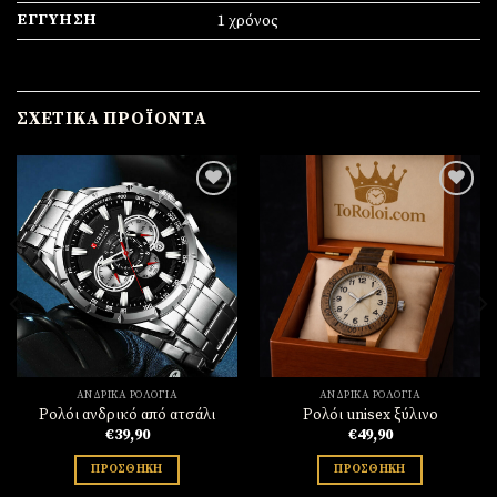
ΕΓΓΎΗΣΗ
1 χρόνος
ΣΧΕΤΙΚΆ ΠΡΟΪΌΝΤΑ
Πρόσθήκη
Πρόσθήκη
στην
στην
λίστα
λίστα
επιθυμιών
επιθυμιών
ΑΝΔΡΙΚΆ ΡΟΛΌΓΙΑ
ΑΝΔΡΙΚΆ ΡΟΛΌΓΙΑ
Ρολόι ανδρικό από ατσάλι
Ρολόι unisex ξύλινο
€
39,90
€
49,90
ΠΡΟΣΘΉΚΗ
ΠΡΟΣΘΉΚΗ