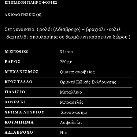
ΕΠΙΠΛΈΟΝ ΠΛΗΡΟΦΟΡΊΕΣ
ΑΞΙΟΛΟΓΉΣΕΙΣ (0)
Σετ γυναικείο ( ρολόι (Αδιάβροχο) – βραχιόλι -κολιέ
-δαχτυλίδι-σκουλαρίκια σε δερμάτινη κασσετίνα δώρου )
ΜΈΓΕΘΟΣ
34 mm
ΒΆΡΟΣ
250 gr
ΜΗΧΑΝΙΣΜΌΣ
Quartz ακριβείας
ΚΡΎΣΤΑΛΛΟ
Ορυκτό Ειδικής Σκλήρυνσης
ΠΛΑΊΣΙΟ
Mεταλλικό
ΛΟΥΡΆΚΙ
Μπρασελές
ΧΡΏΜΑ ΛΟΥΡΙΟΎ
Χρυσό-ασημί
ΚΟΎΜΠΩΜΑ
Ασφαλείας
ΑΔΙΆΒΡΟΧΟ
Ναι