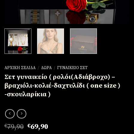
ΑΡΧΙΚΉ ΣΕΛΊΔΑ
/
ΔΏΡΑ
/
ΓΥΝΑΙΚΕΊΟ ΣΕΤ
Σετ γυναικείο ( ρολόι(Αδιάβροχο) –
βραχιόλι-κολιέ-δαχτυλίδι ( one size )
-σκουλαρίκια )
Original
Η
€
79,90
€
69,90
price
τρέχουσα