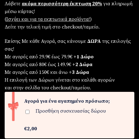
Λάβετε
ακόμα περισσότερη έκπτωση 20%
για πληρωμή
was:
τιμή
μέσω κάρτας!
€79,90.
είναι:
(
Iσχύει και για τα εκπτωτικά προϊόντα!
)
€69,90.
Δείτε την τελική τιμή στο checkout/ταμείο.
Επίσης Με κάθε Αγορά, σας κάνουμε
ΔΩΡΑ
της επιλογής
σας!
Με αγορές από 29.9€ έως 79.9€
+1 Δώρο
Με αγορές από 80€ έως 149.9€
+2 Δώρα
Με αγορές από 150€ και άνω
+3 Δώρα
Η επιλογή των Δώρων γίνεται στο καλάθι αγορών
και στην σελίδα του checkout/ταμείου.
Αγορά για ένα αγαπημένο πρόσωπο;
Προσθήκη συσκευασίας δώρου
€2,00