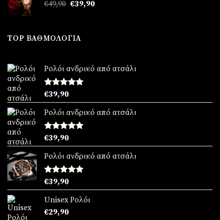
Original
Η
€
49,90
€
39,90
€39,90.
price
τρέχουσα
was:
τιμή
€49,90.
είναι:
TOP ΒΑΘΜΟΛΟΓΊΑ
€39,90.
Ρολόι ανδρικό από ατσάλι
Βαθμολογήθηκε
€
39,90
με
5.00
από 5
Ρολόι ανδρικό από ατσάλι
Βαθμολογήθηκε
€
39,90
με
5.00
από 5
Ρολόι ανδρικό από ατσάλι
Βαθμολογήθηκε
€
39,90
με
5.00
από 5
Unisex Ρολόι
€
29,90