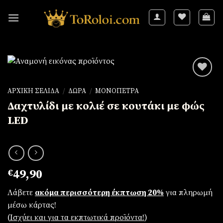
Skip
to
content
ΑΡΧΙΚΉ ΣΕΛΊΔΑ
/
ΔΏΡΑ
/
ΜΟΝΌΠΕΤΡΑ
Δαχτυλίδι με κολιέ σε κουτάκι με φώς
Πρόσθήκη
στην
LED
λίστα
επιθυμιών
€
49,90
Λάβετε
ακόμα περισσότερη έκπτωση 20%
για πληρωμή
μέσω κάρτας!
(
Iσχύει και για τα εκπτωτικά προϊόντα!
)