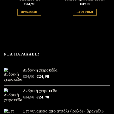
€
34,90
€
39,90
ΠΡΟΣΘΉΚΗ
ΠΡΟΣΘΉΚΗ
ΝΈΑ ΠΑΡΑΛΑΒΉ!
Ανδρική χειροπέδα
Original
Η
€
34,90
€
24,90
price
τρέχουσα
was:
τιμή
Ανδρική χειροπέδα
€34,90.
είναι:
Original
Η
€
34,90
€
24,90
€24,90.
price
τρέχουσα
was:
τιμή
Σετ γυναικείο απο ατσάλι ( ρολόι - βραχιόλι-
€34,90.
είναι: