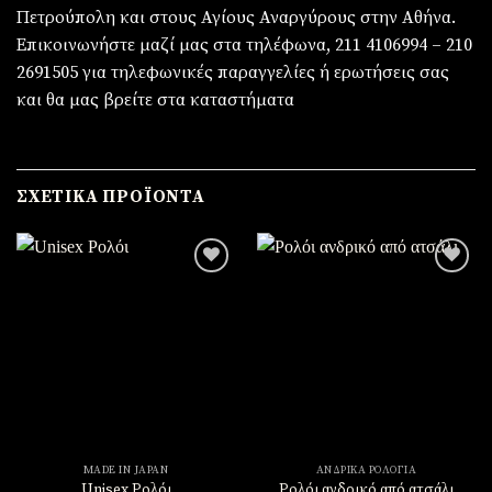
Πετρούπολη και στους Αγίους Αναργύρους στην Αθήνα.
Επικοινωνήστε μαζί μας στα τηλέφωνα, 211 4106994 – 210
2691505 για τηλεφωνικές παραγγελίες ή ερωτήσεις σας
και θα μας βρείτε στα καταστήματα
ΣΧΕΤΙΚΆ ΠΡΟΪΌΝΤΑ
Πρόσθήκη
Πρόσθήκη
στην
στην
λίστα
λίστα
επιθυμιών
επιθυμιών
MADE IN JAPAN
ΑΝΔΡΙΚΆ ΡΟΛΌΓΙΑ
Unisex Ρολόι
Ρολόι ανδρικό από ατσάλι