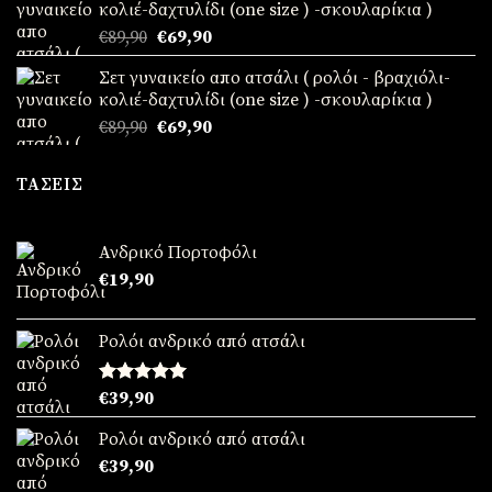
κολιέ-δαχτυλίδι (one size ) -σκουλαρίκια )
€24,90.
Original
Η
€
89,90
€
69,90
price
τρέχουσα
Σετ γυναικείο απο ατσάλι ( ρολόι - βραχιόλι-
was:
τιμή
κολιέ-δαχτυλίδι (one size ) -σκουλαρίκια )
€89,90.
είναι:
Original
Η
€
89,90
€
69,90
€69,90.
price
τρέχουσα
was:
τιμή
ΤΆΣΕΙΣ
€89,90.
είναι:
€69,90.
Ανδρικό Πορτοφόλι
€
19,90
Ρολόι ανδρικό από ατσάλι
Βαθμολογήθηκε
€
39,90
με
5.00
από 5
Ρολόι ανδρικό από ατσάλι
€
39,90