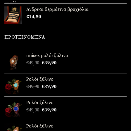
Ανδρικα δερμάτινα βραχιόλια
€
14,90
ΠΡΟΤΕΙΝΌΜΕΝΑ
unisex ρολόι ξύλινο
Original
Η
€
49,90
€
39,90
price
τρέχουσα
was:
τιμή
Ρολόι ξύλινο
€49,90.
είναι:
Original
Η
€
49,90
€
39,90
€39,90.
price
τρέχουσα
was:
τιμή
Ρολόι ξύλινο
€49,90.
είναι:
Original
Η
€
49,90
€
39,90
€39,90.
price
τρέχουσα
was:
τιμή
Ρολόι ξύλινο
€49,90.
είναι: