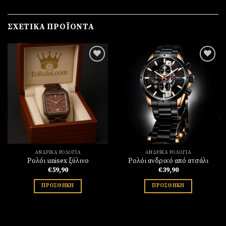
ΣΧΕΤΙΚΆ ΠΡΟΪΌΝΤΑ
Πρόσθήκη
Πρόσθήκη
στην
στην
λίστα
λίστα
επιθυμιών
επιθυμιών
ΑΝΔΡΙΚΆ ΡΟΛΌΓΙΑ
ΑΝΔΡΙΚΆ ΡΟΛΌΓΙΑ
Ρολόι unisex ξύλινο
Ρολόι ανδρικό από ατσάλι
€
59,90
€
39,90
ΠΡΟΣΘΉΚΗ
ΠΡΟΣΘΉΚΗ