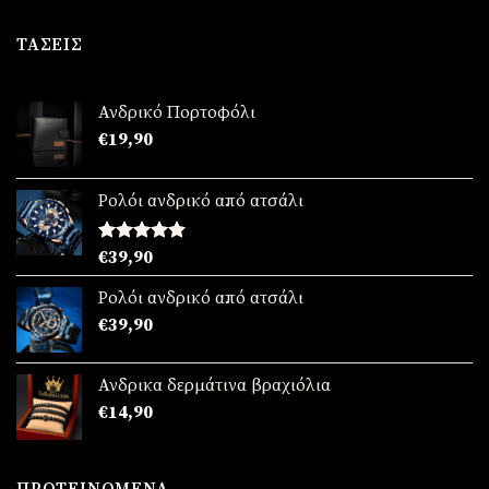
price
τρέχουσα
was:
τιμή
ΤΆΣΕΙΣ
€89,90.
είναι:
€69,90.
Ανδρικό Πορτοφόλι
€
19,90
Ρολόι ανδρικό από ατσάλι
Βαθμολογήθηκε
€
39,90
με
5.00
από 5
Ρολόι ανδρικό από ατσάλι
€
39,90
Ανδρικα δερμάτινα βραχιόλια
€
14,90