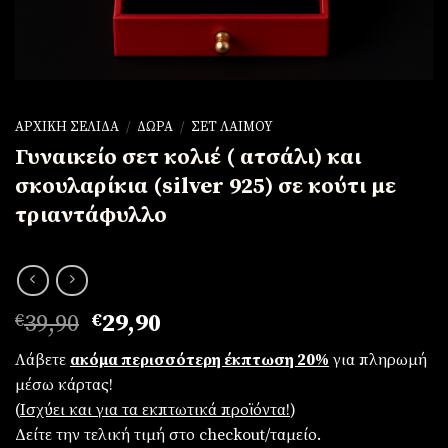
ΑΡΧΙΚΉ ΣΕΛΊΔΑ
/
ΔΏΡΑ
/
ΣΕΤ ΛΑΙΜΟΎ
Γυναικείο σετ κολιέ ( ατσάλι) και
σκουλαρίκια (silver 925) σε κούτι με
τριαντάφυλλο
Original
Η
€
39,90
€
29,90
price
τρέχουσα
Λάβετε
ακόμα περισσότερη έκπτωση 20%
για πληρωμή
was:
τιμή
μέσω κάρτας!
€39,90.
είναι:
(
Iσχύει και για τα εκπτωτικά προϊόντα!
)
€29,90.
Δείτε την τελική τιμή στο checkout/ταμείο.