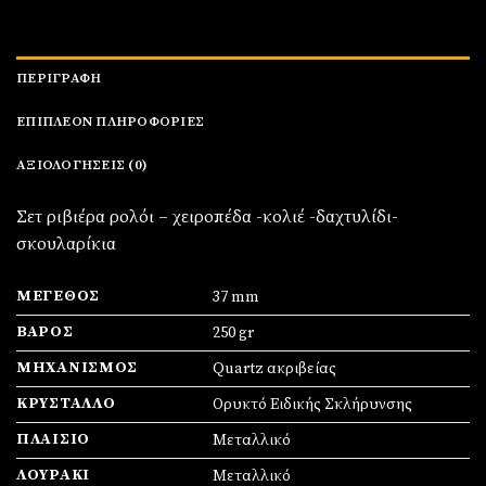
ΠΕΡΙΓΡΑΦΉ
ΕΠΙΠΛΈΟΝ ΠΛΗΡΟΦΟΡΊΕΣ
ΑΞΙΟΛΟΓΉΣΕΙΣ (0)
Σετ ριβιέρα ρολόι – χειροπέδα -κολιέ -δαχτυλίδι-
σκουλαρίκια
ΜΈΓΕΘΟΣ
37 mm
ΒΆΡΟΣ
250 gr
ΜΗΧΑΝΙΣΜΌΣ
Quartz ακριβείας
ΚΡΎΣΤΑΛΛΟ
Ορυκτό Ειδικής Σκλήρυνσης
ΠΛΑΊΣΙΟ
Mεταλλικό
ΛΟΥΡΆΚΙ
Μεταλλικό