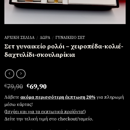
ΑΡΧΙΚΉ ΣΕΛΊΔΑ
/
ΔΏΡΑ
/
ΓΥΝΑΙΚΕΊΟ ΣΕΤ
Σετ γυναικείο ρολόι – χειροπέδα-κολιέ-
δαχτυλίδι-σκουλαρίκια
Original
Η
€
79,90
€
69,90
price
τρέχουσα
Λάβετε
ακόμα περισσότερη έκπτωση 20%
για πληρωμή
was:
τιμή
μέσω κάρτας!
€79,90.
είναι:
(
Iσχύει και για τα εκπτωτικά προϊόντα!
)
€69,90.
Δείτε την τελική τιμή στο checkout/ταμείο.