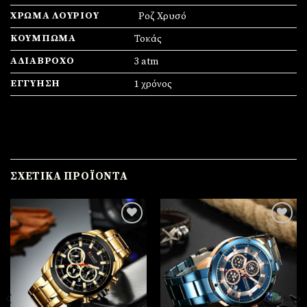
ΧΡΏΜΑ ΛΟΥΡΙΟΎ
Ροζ Χρυσό
ΚΟΎΜΠΩΜΑ
Τοκάς
ΑΔΙΆΒΡΟΧΟ
3 atm
ΕΓΓΎΗΣΗ
1 χρόνος
ΣΧΕΤΙΚΆ ΠΡΟΪΌΝΤΑ
Πρόσθήκη
Πρόσθήκη
στην
στην
λίστα
λίστα
επιθυμιών
επιθυμιών