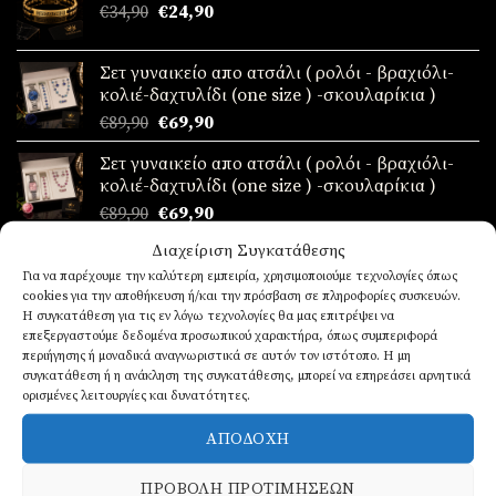
Original
Η
€
34,90
€
24,90
€24,90.
price
τρέχουσα
was:
τιμή
Σετ γυναικείο απο ατσάλι ( ρολόι - βραχιόλι-
€34,90.
είναι:
κολιέ-δαχτυλίδι (one size ) -σκουλαρίκια )
€24,90.
Original
Η
€
89,90
€
69,90
price
τρέχουσα
Σετ γυναικείο απο ατσάλι ( ρολόι - βραχιόλι-
was:
τιμή
κολιέ-δαχτυλίδι (one size ) -σκουλαρίκια )
€89,90.
είναι:
Original
Η
€
89,90
€
69,90
€69,90.
price
τρέχουσα
Διαχείριση Συγκατάθεσης
was:
τιμή
ΤΆΣΕΙΣ
Για να παρέχουμε την καλύτερη εμπειρία, χρησιμοποιούμε τεχνολογίες όπως
€89,90.
είναι:
cookies για την αποθήκευση ή/και την πρόσβαση σε πληροφορίες συσκευών.
€69,90.
Η συγκατάθεση για τις εν λόγω τεχνολογίες θα μας επιτρέψει να
επεξεργαστούμε δεδομένα προσωπικού χαρακτήρα, όπως συμπεριφορά
Ανδρικό Πορτοφόλι
περιήγησης ή μοναδικά αναγνωριστικά σε αυτόν τον ιστότοπο. Η μη
€
19,90
συγκατάθεση ή η ανάκληση της συγκατάθεσης, μπορεί να επηρεάσει αρνητικά
ορισμένες λειτουργίες και δυνατότητες.
Ρολόι ανδρικό από ατσάλι
ΑΠΟΔΟΧΉ
Βαθμολογήθηκε
€
39,90
ΠΡΟΒΟΛΉ ΠΡΟΤΙΜΉΣΕΩΝ