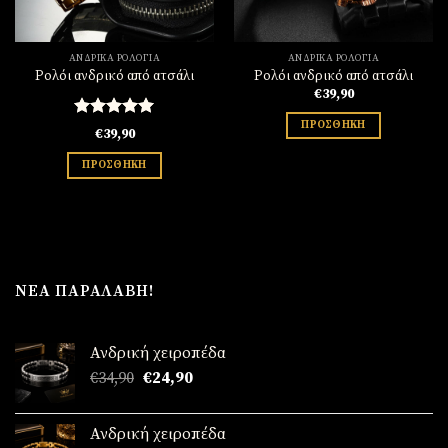
ΑΝΔΡΙΚΆ ΡΟΛΌΓΙΑ
ΑΝΔΡΙΚΆ ΡΟΛΌΓΙΑ
Ρολόι ανδρικό από ατσάλι
Ρολόι ανδρικό από ατσάλι
€
39,90
ΠΡΟΣΘΉΚΗ
Βαθμολογήθηκε
€
39,90
με
5.00
από 5
ΠΡΟΣΘΉΚΗ
ΝΈΑ ΠΑΡΑΛΑΒΉ!
Ανδρική χειροπέδα
Original
Η
€
34,90
€
24,90
price
τρέχουσα
was:
τιμή
Ανδρική χειροπέδα
€34,90.
είναι: