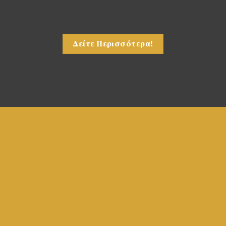
Δείτε Περισσότερα!