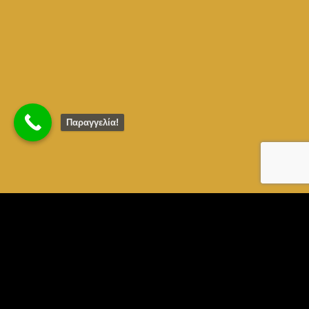
Παραγγελία!