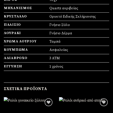
70 gr
ΜΗΧΑΝΙΣΜΌΣ
Quartz ακριβείας
ΚΡΎΣΤΑΛΛΟ
Ορυκτό Ειδικής Σκλήρυνσης
ΠΛΑΊΣΙΟ
Γνήσιο Ξύλο
ΛΟΥΡΆΚΙ
Γνήσιο Δέρμα
ΧΡΏΜΑ ΛΟΥΡΙΟΎ
Ταμπά
ΚΟΎΜΠΩΜΑ
Ασφαλείας
ΑΔΙΆΒΡΟΧΟ
3 ATM
ΕΓΓΎΗΣΗ
1 χρόνος
ΣΧΕΤΙΚΆ ΠΡΟΪΌΝΤΑ