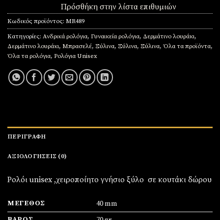
Πρόσθήκη στην λίστα επιθυμιών
Κωδικός προϊόντος:
MR489
Κατηγορίες:
Ανδρικά ρολόγια
,
Γυναικεία ρολόγια
,
Δερμάτινο λουράκι
,
Δερμάτινο λουράκι
,
Μπρασελέ
,
Ξύλινα
,
Ξύλινα
,
Ξύλινα
,
Όλα τα προϊόντα
,
Όλα τα ρολόγια
,
Ρολόγια Unisex
ΠΕΡΙΓΡΑΦΉ
ΑΞΙΟΛΟΓΉΣΕΙΣ (0)
Ρολόι unisex ,χειροποίητο γνήσιο ξύλο σε κουτάκι δώρου
ΜΈΓΕΘΟΣ
40 mm
ΒΆΡΟΣ