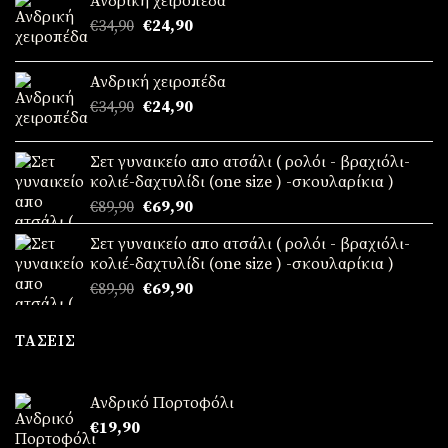
Ανδρική χειροπέδα
Original
Η
€
34,90
€
24,90
price
τρέχουσα
was:
τιμή
Ανδρική χειροπέδα
€34,90.
είναι:
Original
Η
€
34,90
€
24,90
€24,90.
price
τρέχουσα
was:
τιμή
Σετ γυναικείο απο ατσάλι ( ρολόι - βραχιόλι-
€34,90.
είναι:
κολιέ-δαχτυλίδι (one size ) -σκουλαρίκια )
€24,90.
Original
Η
€
89,90
€
69,90
price
τρέχουσα
Σετ γυναικείο απο ατσάλι ( ρολόι - βραχιόλι-
was:
τιμή
κολιέ-δαχτυλίδι (one size ) -σκουλαρίκια )
€89,90.
είναι:
Original
Η
€
89,90
€
69,90
€69,90.
price
τρέχουσα
was:
τιμή
ΤΆΣΕΙΣ
€89,90.
είναι:
€69,90.
Ανδρικό Πορτοφόλι
€
19,90