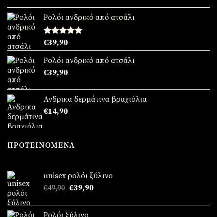
Ρολόι ανδρικό από ατσάλι
Βαθμολογήθηκε
€
39,90
με
5.00
από 5
Ρολόι ανδρικό από ατσάλι
€
39,90
Ανδρικα δερμάτινα βραχιόλια
€
14,90
ΠΡΟΤΕΙΝΌΜΕΝΑ
unisex ρολόι ξύλινο
Original
Η
€
49,90
€
39,90
price
τρέχουσα
was:
τιμή
Ρολόι ξύλινο