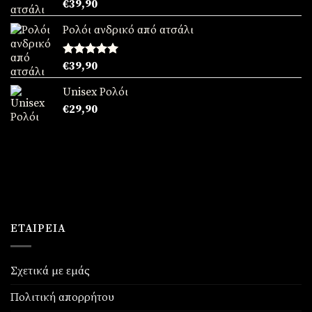
Βαθμολογήθηκε
€
39,90
με
5.00
από 5
Ρολόι ανδρικό από ατσάλι
Βαθμολογήθηκε
€
39,90
με
5.00
από 5
Unisex Ρολόι
€
29,90
ΕΤΑΙΡΕΊΑ
Σχετικά με εμάς
Πολιτική απορρήτου