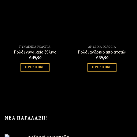
Πρόσθήκη
Πρόσθήκη
στην
στην
λίστα
λίστα
επιθυμιών
επιθυμιών
ΓΥΝΑΙΚΕΊΑ ΡΟΛΌΓΙΑ
ΑΝΔΡΙΚΆ ΡΟΛΌΓΙΑ
Ρολόι γυναικείο ξύλινο
Ρολόι ανδρικό από ατσάλι
€
49,90
€
39,90
ΠΡΟΣΘΉΚΗ
ΠΡΟΣΘΉΚΗ
ΝΈΑ ΠΑΡΑΛΑΒΉ!