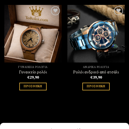
Πρόσθήκη
Πρόσθήκη
στην
στην
λίστα
λίστα
επιθυμιών
επιθυμιών
ΓΥΝΑΙΚΕΊΑ ΡΟΛΌΓΙΑ
ΑΝΔΡΙΚΆ ΡΟΛΌΓΙΑ
Γυναικείο ρολόι
Ρολόι ανδρικό από ατσάλι
€
29,90
€
39,90
ΠΡΟΣΘΉΚΗ
ΠΡΟΣΘΉΚΗ