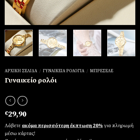
ΑΡΧΙΚΉ ΣΕΛΊΔΑ
/
ΓΥΝΑΙΚΕΊΑ ΡΟΛΌΓΙΑ
/
ΜΠΡΕΣΕΛΈ
Γυναικείο ρολόι
€
29,90
Λάβετε
ακόμα περισσότερη έκπτωση 20%
για πληρωμή
μέσω κάρτας!