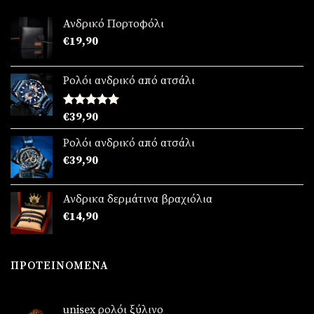
Ανδρικό Πορτοφόλι
€
19,90
Ρολόι ανδρικό από ατσάλι
Βαθμολογήθηκε
€
39,90
με
5.00
από 5
Ρολόι ανδρικό από ατσάλι
€
39,90
Ανδρικα δερμάτινα βραχιόλια
€
14,90
ΠΡΟΤΕΙΝΌΜΕΝΑ
unisex ρολόι ξύλινο