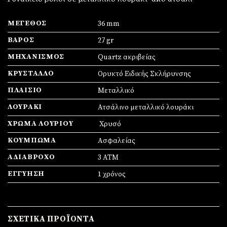
ΜΈΓΕΘΟΣ
36 mm
ΒΆΡΟΣ
27 gr
ΜΗΧΑΝΙΣΜΌΣ
Quartz ακριβείας
ΚΡΎΣΤΑΛΛΟ
Ορυκτό Ειδικής Σκλήρυνσης
ΠΛΑΊΣΙΟ
Mεταλλικό
ΛΟΥΡΆΚΙ
Ατσάλινο μεταλλικό λουράκι
ΧΡΏΜΑ ΛΟΥΡΙΟΎ
Χρυσό
ΚΟΎΜΠΩΜΑ
Ασφαλείας
ΑΔΙΆΒΡΟΧΟ
3 ΑΤΜ
ΕΓΓΎΗΣΗ
1 χρόνος
ΣΧΕΤΙΚΆ ΠΡΟΪΌΝΤΑ