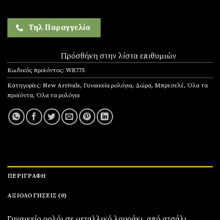
Τηλ Παραγγελία
Πρόσθήκη στην λίστα επιθυμιών
Κωδικός προϊόντος:
WR775
Κατηγορίες:
New Arrivals
,
Γυναικεία ρολόγια
,
Δώρα
,
Μπρεσελέ
,
Όλα τα
προϊόντα
,
Όλα τα ρολόγια
ΠΕΡΙΓΡΑΦΉ
ΑΞΙΟΛΟΓΉΣΕΙΣ (0)
Γυναικείο ρολόι σε μεταλλικό λουράκι από ατσάλι