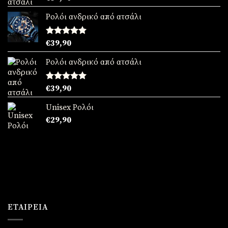
με
5.00
από 5
Ρολόι ανδρικό από ατσάλι
Βαθμολογήθηκε
€
39,90
με
5.00
από 5
Ρολόι ανδρικό από ατσάλι
Βαθμολογήθηκε
€
39,90
με
5.00
από 5
Unisex Ρολόι
€
29,90
ΕΤΑΙΡΕΊΑ